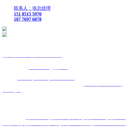
联系人：张总经理
151 8515 5970
187 7697 6878
贵
州鑫路通工程材料有限公司
联
系人：张总经理
手
机：
151 8515 5970
187 7697 6878
Q Q
：
825410732
（张总经
理）
邮
箱 ：
825410732@qq.com
网
址：
www.toptucsonapartments.com
地 址：贵阳市花溪区石
板镇金石五金机电城
D3-17
号
备案号码：
黔ICP备17011993号
网站地图
主营区域:贵州 贵阳 遵义 安顺 六盘水 毕节 都匀 凯里 铜仁 兴
义
热门搜索：
贵州土工布
,
贵州土工膜厂家
,
贵阳土工布
,
贵阳土工
格栅厂家
,
遵义土工格栅厂家
,
安顺土工布公司
,
毕节土工布生产