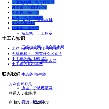
三维植被网、复合排水网
防水板、盲沟
透水管、半圆透水管
生态袋、植生袋
边坡、护坡爬藤网
排水板、蓄排水排
膨润土防水毯
止水条、止水带
植草格、土工格室
土工布知识
三维植被网、复合排水网
水利工程为什么要用土工布？
无纺布和土工布有什么区别？
土工布的作用与用途
透水管、半圆透水管
土工布的几种类型
联系我们
生态袋-植生袋
万利官网登录
边坡、护坡爬藤网
联系人：张经理
膨润土防水毯
座
机：
0851
一
82285978