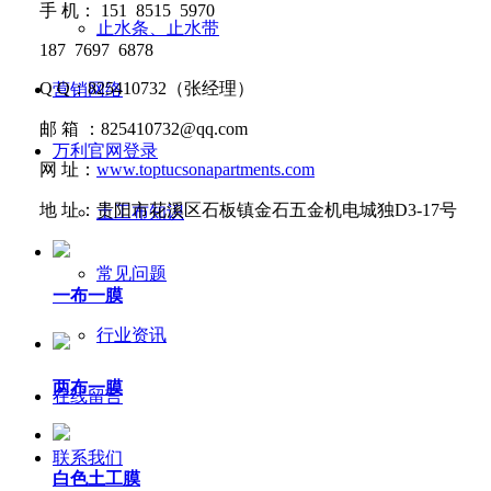
手
机：
151 8515 5970
止水条、止水带
187 7697 6878
Q Q
：
825410732
（张经理）
营销网络
邮
箱 ：
825410732@qq.com
万利官网登录
网
址：
www.toptucsonapartments.com
地
址：贵阳市花溪区石板镇金石五金机电城独D3-17号
土工布知识
常见问题
一布一膜
行业资讯
两布一膜
在线留言
联系我们
白色土工膜