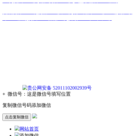
厂家
,
贵州土工膜
,
铜仁复合土工膜
,
六盘水塑料土工格栅
贵阳复合土工布
,
贵阳土工膜厂家
,
凯里糙面土工膜直销
,
铜仁玻
纤土工格栅
,
贵州土工格栅厂家
,
安顺土工布生产厂家
版权声明：本网站所刊内容未经本网站及作者本人许可， 不
得下载、转载或建立镜像等，违者本网站将追究其法律责任。
本网站所用文字图片部分来源于公共网络或者素材网站
凡图文未署名者均为原始状况，但作者发现后可告知认领，我
们仍会及时署名或依照作者本人意愿处理，如未及时联系本
站，本网站不承担任何责任。
贵公网安备 52011102002939号
+
微信号：
这是微信号填写位置
复制微信号码添加微信
点击复制微信
网站首页
添加微信