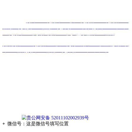
主营区域:贵州 贵阳 遵义 安顺 六盘水 毕节 都匀 凯里 铜仁 兴
义
热门搜索：
贵州土工布
,
贵州土工膜厂家
,
贵阳土工布
,
贵阳土工
格栅厂家
,
遵义土工格栅厂家
,
安顺土工布公司
,
毕节土工布生产
厂家
,
贵州土工膜
,
铜仁复合土工膜
,
六盘水塑料土工格栅
贵阳复合土工布
,
贵阳土工膜厂家
,
凯里糙面土工膜直销
,
铜仁玻
纤土工格栅
,
贵州土工格栅厂家
,
安顺土工布生产厂家
版权声明：本网站所刊内容未经本网站及作者本人许可， 不
得下载、转载或建立镜像等，违者本网站将追究其法律责任。
本网站所用文字图片部分来源于公共网络或者素材网站
凡图文未署名者均为原始状况，但作者发现后可告知认领，我
们仍会及时署名或依照作者本人意愿处理，如未及时联系本
站，本网站不承担任何责任。
贵公网安备 52011102002939号
+
微信号：
这是微信号填写位置