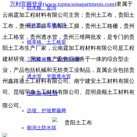
万利官网登录
(
www.toptucsonapartments.com
)
隶属于
防水板、盲沟
云南霆加工程材料有限公司主营：贵州土工布，贵阳土
排水板、蓄排水排
工布，贵州土工膜，贵阳土工膜，贵州土工格栅，贵州
土工格室，贵州透水管，贵州三维网批发，是专门的贵
植草格、土工格室
阳土工布生产厂家，云南霆加工程材料有限公司是工程
建材研究、开发、生产及售后服务于一体的综合型企
三维植被网、复合排水网
业，产品包括机械和无纺类工业制品，直属企业包括贵
透水管、半圆透水管
州鑫路通土工材料有限公司、南宁建安土工材料有限公
司、昆明宇鑫土工材料有限公司、昆明鼎顺土工材料有
生态袋-植生袋
限公司。
边坡、护坡爬藤网
膨润土防水毯