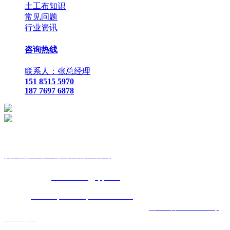
土工布知识
常见问题
行业资讯
咨询热线
联系人：张总经理
151 8515 5970
187 7697 6878
贵
州鑫路通工程材料有限公司
联
系人：张总经理
手
机：
151 8515 5970
187 7697 6878
Q Q
：
825410732
（张总经
理）
邮
箱 ：
825410732@qq.com
网
址：
www.toptucsonapartments.com
地 址：贵阳市花溪区石
板镇金石五金机电城
D3-17
号
备案号码：
黔ICP备17011993号
网站地图