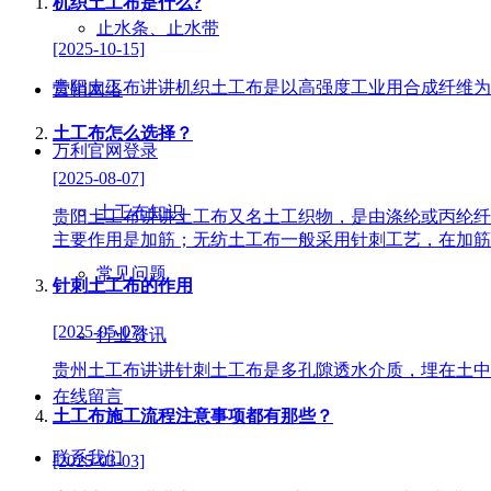
机织土工布是什么?
止水条、止水带
[2025-10-15]
贵阳土工布讲讲机织土工布是以高强度工业用合成纤维为
营销网络
土工布怎么选择？
万利官网登录
[2025-08-07]
土工布知识
贵阳土工布讲讲土工布又名土工织物，是由涤纶或丙纶纤
主要作用是加筋；无纺土工布一般采用针刺工艺，在加筋
常见问题
针刺土工布的作用
[2025-05-07]
行业资讯
贵州土工布讲讲针刺土工布是多孔隙透水介质，埋在土中
在线留言
土工布施工流程注意事项都有那些？
联系我们
[2025-03-03]