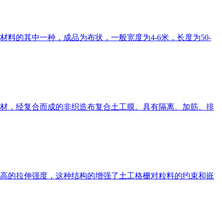
的其中一种，成品为布状，一般宽度为4-6米，长度为50-
材，经复合而成的非织造布复合土工膜。具有隔离、加筋、排
高的拉伸强度，这种结构的增强了土工格栅对粒料的约束和嵌