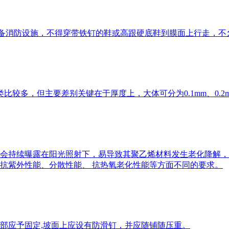
配备消防设施，不得穿带铁钉的鞋或高跟硬底鞋到膜面上行走，
主要差别关键在于厚度上，大体可分为0.1mm、0.2mm、0.3mm、
会持续曝露在阳光照射下，易导致其聚乙烯材料发生老化降解，
抗紫外性能、分散性能、 抗热氧老化性能等方面不同的要求。
部应予固定,坡面上应设有防滑钉，并应随铺随压重。