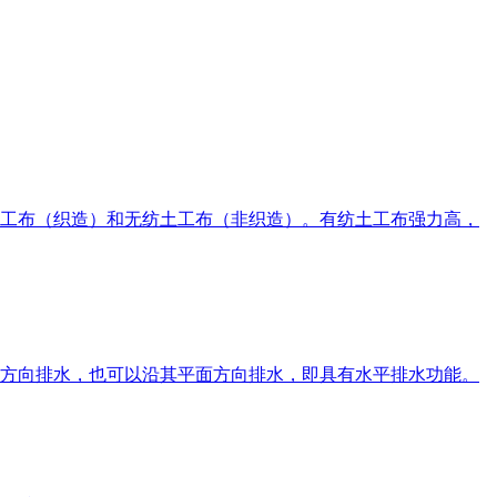
工布（织造）和无纺土工布（非织造）。有纺土工布强力高，
方向排水，也可以沿其平面方向排水，即具有水平排水功能。