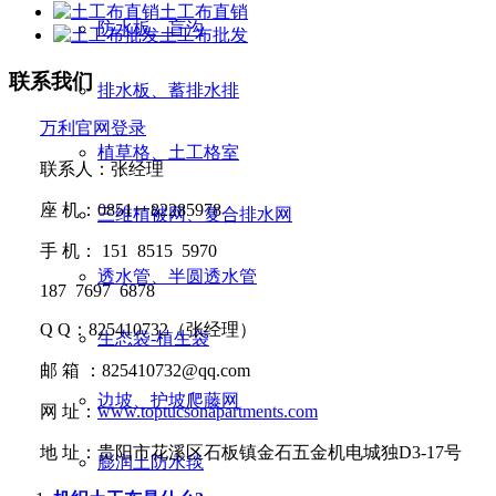
土工布直销
防水板、盲沟
土工布批发
联系我们
排水板、蓄排水排
万利官网登录
植草格、土工格室
联系人：张经理
座
机：
0851
一
82285978
三维植被网、复合排水网
手
机：
151 8515 5970
透水管、半圆透水管
187 7697 6878
Q Q
：
825410732
（张经理）
生态袋-植生袋
邮
箱 ：
825410732@qq.com
边坡、护坡爬藤网
网
址：
www.toptucsonapartments.com
地
址：贵阳市花溪区石板镇金石五金机电城独D3-17号
膨润土防水毯