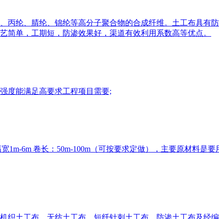
、丙纶、腈纶、锦纶等高分子聚合物的合成纤维。土工布具有防
艺简单，工期短，防渗效果好，渠道有效利用系数高等优点。
强度能满足高要求工程项目需要;
1m-6m 卷长：50m-100m（可按要求定做），主要原材料
机织土工布、无纺土工布、短纤针刺土工布、防渗土工布及经编