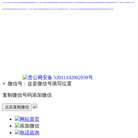
贵阳复合土工布
,
贵阳土工膜厂家
,
凯里糙面土工膜直销
,
铜仁玻
纤土工格栅
,
贵州土工格栅厂家
,
安顺土工布生产厂家
版权声明：本网站所刊内容未经本网站及作者本人许可， 不
得下载、转载或建立镜像等，违者本网站将追究其法律责任。
本网站所用文字图片部分来源于公共网络或者素材网站
凡图文未署名者均为原始状况，但作者发现后可告知认领，我
们仍会及时署名或依照作者本人意愿处理，如未及时联系本
站，本网站不承担任何责任。
贵公网安备 52011102002939号
+
微信号：
这是微信号填写位置
复制微信号码添加微信
点击复制微信
网站首页
添加微信
电话咨询