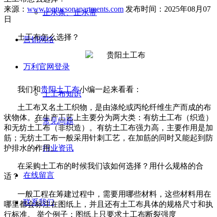
来源：
www.toptucsonapartments.com
发布时间：2025年08月07
止水条、止水带
日
土工布怎么选择？
营销网络
万利官网登录
我们和
贵阳土工布
小编一起来看看：
土工布知识
土工布又名土工织物，是由涤纶或丙纶纤维生产而成的布
状物体。在生产工艺上主要分为两大类：有纺土工布（织造）
常见问题
和无纺土工布（非织造）。有纺土工布强力高，主要作用是加
筋；无纺土工布一般采用针刺工艺，在加筋的同时又能起到防
护排水的作用。
行业资讯
在采购土工布的时候我们该如何选择？用什么规格的合
在线留言
适？
一般工程在筹建过程中，需要用哪些材料，这些材料用在
联系我们
哪里都会标注在图纸上，并且还有土工布具体的规格尺寸和执
行标准。
举个例子：图纸上只要求土工布断裂强度