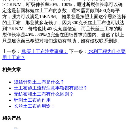
≥
15KN/M
，断裂伸长率
20% - 100%
，通过断裂伸长率可以确
定这是新国标短丝土工布的参数，通常需要做到
400
克每平
方，强力可以满足
15KN/M
。 如果您是按照上面这个思路选择
的土工布，那您就多花钱了，因为
300
克长丝土工布也可以达
到
15KN/M
，价格也比
400
克短丝便宜，而且长丝土工布的断
裂伸长率是
40% - 80%
也完全在图纸要求范围内。当然了以上
只是建议而已希望对咱们这边有帮助，如有侵权联系删除。
上一条：
购买土工布注意事项：
下一条：
水利工程为什么要
用土工布？
相关文章
短丝针刺土工布是什么？
土工布施工流程注意事项都有那些？
无纺布和土工布有什么区别？
针刺土工布的作用
长丝土工布的用途：
相关产品