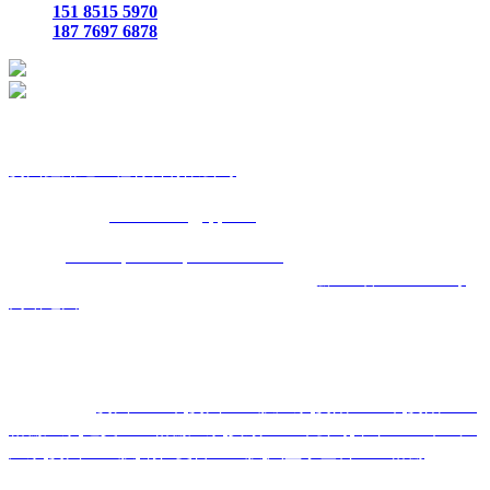
151 8515 5970
187 7697 6878
贵
州鑫路通工程材料有限公司
联
系人：张总经理
手
机：
151 8515 5970
187 7697 6878
Q Q
：
825410732
（张总经
理）
邮
箱 ：
825410732@qq.com
网
址：
www.toptucsonapartments.com
地 址：贵阳市花溪区石
板镇金石五金机电城
D3-17
号
备案号码：
黔ICP备17011993号
网站地图
主营区域:贵州 贵阳 遵义 安顺 六盘水 毕节 都匀 凯里 铜仁 兴
义
热门搜索：
贵州土工布
,
贵州土工膜厂家
,
贵阳土工布
,
贵阳土工
格栅厂家
,
遵义土工格栅厂家
,
安顺土工布公司
,
毕节土工布生产
厂家
,
贵州土工膜
,
铜仁复合土工膜
,
六盘水塑料土工格栅