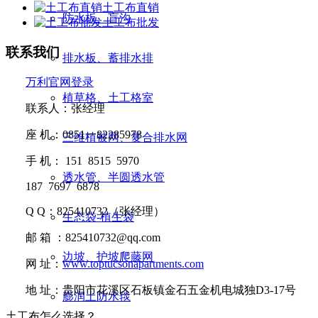
土工布直销
防水板、盲沟
土工布批发
联系我们
排水板、蓄排水排
万利官网登录
植草格、土工格室
联系人：张经理
座
机：
0851
一
82285978
三维植被网、复合排水网
手
机：
151 8515 5970
透水管、半圆透水管
187 7697 6878
Q Q
：
825410732
（张经理）
生态袋-植生袋
邮
箱 ：
825410732@qq.com
边坡、护坡爬藤网
网
址：
www.toptucsonapartments.com
地
址：贵阳市花溪区石板镇金石五金机电城独D3-17号
膨润土防水毯
土工布怎么选择？