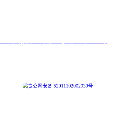
镇金石五金机电城
D3-17
号
备案号码：
黔ICP备17011993号
网站
格栅厂家
,
遵义土工格栅厂家
,
安顺土工布公司
,
毕节土工布生产厂家
纤土工格栅
,
贵州土工格栅厂家
,
安顺土工布生产厂家
得下载、转载或建立镜像等，违者本网站将追究其法律责任。本网
们仍会及时署名或依照作者本人意愿处理，如未及时联系本站，
贵公网安备 52011102002939号