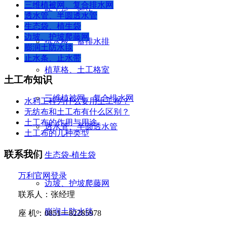
三维植被网、复合排水网
防水板、盲沟
透水管、半圆透水管
生态袋、植生袋
边坡、护坡爬藤网
排水板、蓄排水排
膨润土防水毯
止水条、止水带
植草格、土工格室
土工布知识
三维植被网、复合排水网
水利工程为什么要用土工布？
无纺布和土工布有什么区别？
土工布的作用与用途
透水管、半圆透水管
土工布的几种类型
联系我们
生态袋-植生袋
万利官网登录
边坡、护坡爬藤网
联系人：张经理
膨润土防水毯
座
机：
0851
一
82285978