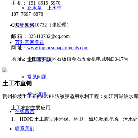
手
机：
151 8515 5970
止水条、止水带
187 7697 6878
Q Q
：
825410732
（张经理）
营销网络
邮
箱 ：
825410732@qq.com
万利官网登录
网
址：
www.toptucsonapartments.com
地
址：贵阳市花溪区石板镇金石五金机电城独D3-17号
土工布知识
常见问题
土工布直销
行业资讯
贵州护坡土工布的LDPE防渗膜适用水利工程：如江河湖泊水
土工布的
主要应用
在线留言
1
、
HDPE
土工膜适用环保、环卫：如垃圾填埋场、污水处
联系我们