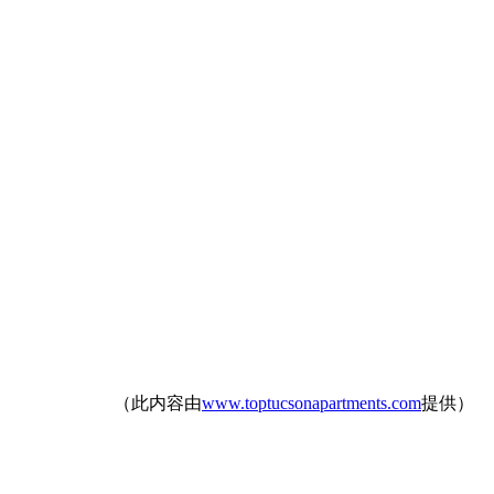
（此内容由
www.toptucsonapartments.com
提供）