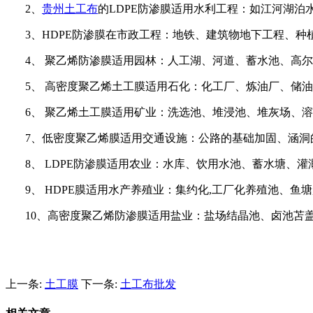
2
、
贵州土工布
的
LDPE
防渗膜适用水利工程：如江河湖泊
3
、
HDPE
防渗膜在市政工程：地铁、建筑物地下工程、种
4
、 聚乙烯防渗膜适用园林：人工湖、河道、蓄水池、高
5
、 高密度聚乙烯土工膜适用石化：化工厂、炼油厂、储
6
、 聚乙烯土工膜适用矿业：洗选池、堆浸池、堆灰场、
7
、低密度聚乙烯膜适用交通设施：公路的基础加固、涵洞
8
、
LDPE
防渗膜适用农业：水库、饮用水池、蓄水塘、灌
9
、
HDPE
膜适用水产养殖业：集约化
,
工厂化养殖池、鱼塘
10
、高密度聚乙烯防渗膜适用盐业：盐场结晶池、卤池苫盖
上一条:
土工膜
下一条:
土工布批发