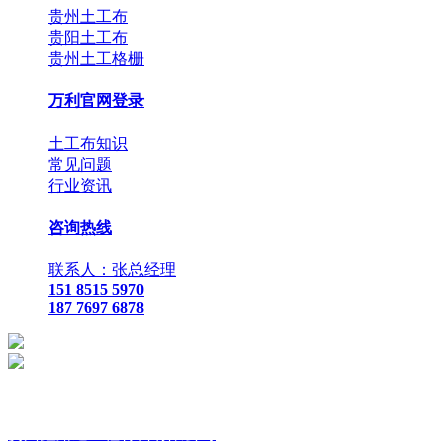
贵州土工布
贵阳土工布
贵州土工格栅
万利官网登录
土工布知识
常见问题
行业资讯
咨询热线
联系人：张总经理
151 8515 5970
187 7697 6878
贵
州鑫路通工程材料有限公司
联
系人：张总经理
手
机：
151