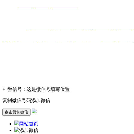
网
址：
www.toptucsonapartments.com
地 址：贵阳市花溪区石板
主营区域:贵州 贵阳 遵义 安顺 六盘水 毕节 都匀 凯里 铜仁 兴义
热门搜索：
贵州土工布
,
贵州土工膜厂家
,
贵阳土工布
,
贵阳土工
贵阳复合土工布
,
贵阳土工膜厂家
,
凯里糙面土工膜直销
,
铜仁玻
版权声明：本网站所刊内容未经本网站及作者本人许可， 不
凡图文未署名者均为原始状况，但作者发现后可告知认领，我
+
微信号：
这是微信号填写位置
复制微信号码添加微信
点击复制微信
网站首页
添加微信