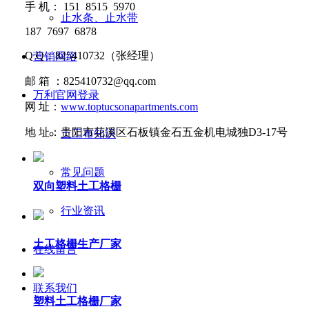
手
机：
151 8515 5970
止水条、止水带
187 7697 6878
Q Q
：
825410732
（张经理）
营销网络
邮
箱 ：
825410732@qq.com
万利官网登录
网
址：
www.toptucsonapartments.com
地
址：贵阳市花溪区石板镇金石五金机电城独D3-17号
土工布知识
常见问题
双向塑料土工格栅
行业资讯
土工格栅生产厂家
在线留言
联系我们
塑料土工格栅厂家