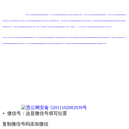
义
热门搜索：
贵州土工布
,
贵州土工膜厂家
,
贵阳土工布
,
贵阳土工
格栅厂家
,
遵义土工格栅厂家
,
安顺土工布公司
,
毕节土工布生产
厂家
,
贵州土工膜
,
铜仁复合土工膜
,
六盘水塑料土工格栅
贵阳复合土工布
,
贵阳土工膜厂家
,
凯里糙面土工膜直销
,
铜仁玻
纤土工格栅
,
贵州土工格栅厂家
,
安顺土工布生产厂家
版权声明：本网站所刊内容未经本网站及作者本人许可， 不
得下载、转载或建立镜像等，违者本网站将追究其法律责任。
本网站所用文字图片部分来源于公共网络或者素材网站
凡图文未署名者均为原始状况，但作者发现后可告知认领，我
们仍会及时署名或依照作者本人意愿处理，如未及时联系本
站，本网站不承担任何责任。
贵公网安备 52011102002939号
+
微信号：
这是微信号填写位置
复制微信号码添加微信