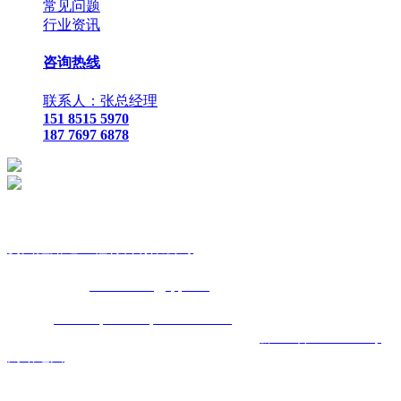
常见问题
行业资讯
咨询热线
联系人：张总经理
151 8515 5970
187 7697 6878
贵
州鑫路通工程材料有限公司
联
系人：张总经理
手
机：
151 8515 5970
187 7697 6878
Q Q
：
825410732
（张总经
理）
邮
箱 ：
825410732@qq.com
网
址：
www.toptucsonapartments.com
地 址：贵阳市花溪区石
板镇金石五金机电城
D3-17
号
备案号码：
黔ICP备17011993号
网站地图
主营区域:贵州 贵阳 遵义 安顺 六盘水 毕节 都匀 凯里 铜仁 兴