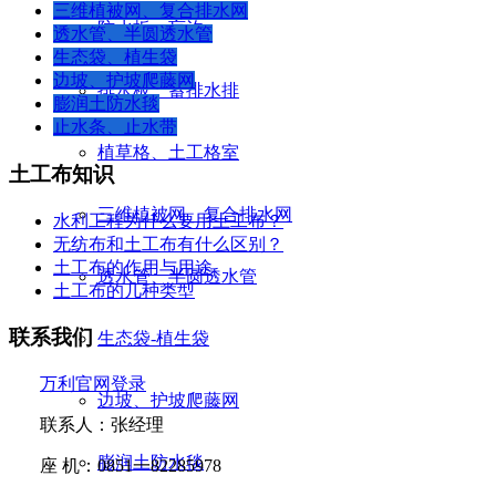
三维植被网、复合排水网
防水板、盲沟
透水管、半圆透水管
生态袋、植生袋
边坡、护坡爬藤网
排水板、蓄排水排
膨润土防水毯
止水条、止水带
植草格、土工格室
土工布知识
三维植被网、复合排水网
水利工程为什么要用土工布？
无纺布和土工布有什么区别？
土工布的作用与用途
透水管、半圆透水管
土工布的几种类型
联系我们
生态袋-植生袋
万利官网登录
边坡、护坡爬藤网
联系人：张经理
膨润土防水毯
座
机：
0851
一
82285978