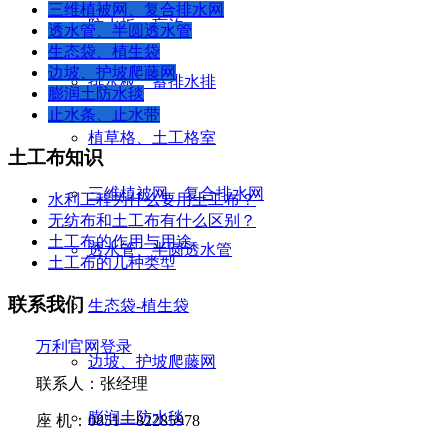
三维植被网、复合排水网
防水板、盲沟
透水管、半圆透水管
生态袋、植生袋
边坡、护坡爬藤网
排水板、蓄排水排
膨润土防水毯
止水条、止水带
植草格、土工格室
土工布知识
三维植被网、复合排水网
水利工程为什么要用土工布？
无纺布和土工布有什么区别？
土工布的作用与用途
透水管、半圆透水管
土工布的几种类型
联系我们
生态袋-植生袋
万利官网登录
边坡、护坡爬藤网
联系人：张经理
膨润土防水毯
座
机：
0851
一
82285978