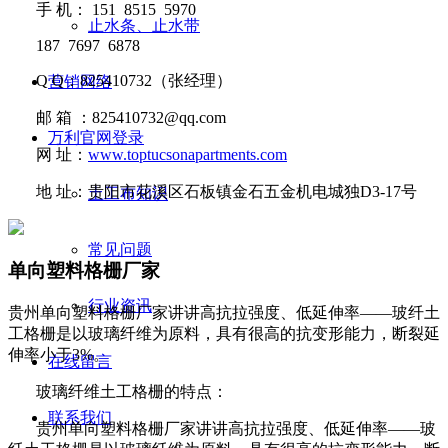
手
机：
151 8515 5970
止水条、止水带
187 7697 6878
Q Q
：
825410732
（张经理）
营销网络
邮
箱 ：
825410732@qq.com
万利官网登录
网
址：
www.toptucsonapartments.com
地
址：贵阳市花溪区石板镇金石五金机电城独D3-17号
土工布知识
常见问题
单向塑料格栅厂家
行业资讯
贵州单向塑料格栅厂家讲讲​高抗拉强度、低延伸率——玻纤土
工格栅是以玻璃纤维为原料，具有很高的抗变形能力，断裂延
伸率小于3%。
在线留言
玻璃纤维土工格栅的特点：
联系我们
贵州单向塑料格栅厂家讲讲
高抗拉强度、低延伸率
——
玻