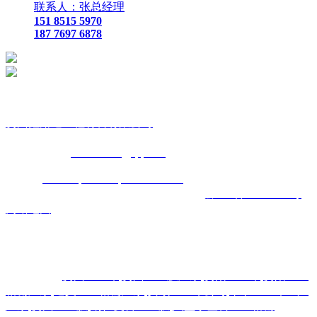
联系人：张总经理
151 8515 5970
187 7697 6878
贵
州鑫路通工程材料有限公司
联
系人：张总经理
手
机：
151 8515 5970
187 7697 6878
Q Q
：
825410732
（张总经
理）
邮
箱 ：
825410732@qq.com
网
址：
www.toptucsonapartments.com
地 址：贵阳市花溪区石
板镇金石五金机电城
D3-17
号
备案号码：
黔ICP备17011993号
网站地图
主营区域:贵州 贵阳 遵义 安顺 六盘水 毕节 都匀 凯里 铜仁 兴
义
热门搜索：
贵州土工布
,
贵州土工膜厂家
,
贵阳土工布
,
贵阳土工
格栅厂家
,
遵义土工格栅厂家
,
安顺土工布公司
,
毕节土工布生产
厂家
,
贵州土工膜
,
铜仁复合土工膜
,
六盘水塑料土工格栅