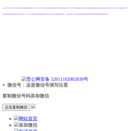
贵阳复合土工布
,
贵阳土工膜厂家
,
凯里糙面土工膜直销
,
铜仁玻
纤土工格栅
,
贵州土工格栅厂家
,
安顺土工布生产厂家
版权声明：本网站所刊内容未经本网站及作者本人许可， 不
得下载、转载或建立镜像等，违者本网站将追究其法律责任。
本网站所用文字图片部分来源于公共网络或者素材网站
凡图文未署名者均为原始状况，但作者发现后可告知认领，我
们仍会及时署名或依照作者本人意愿处理，如未及时联系本
站，本网站不承担任何责任。
贵公网安备 52011102002939号
+
微信号：
这是微信号填写位置
复制微信号码添加微信
点击复制微信
网站首页
添加微信