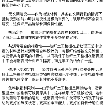
纤土工格栅是以玻璃纤维为原料，具有很高的抗变形能力，断
裂延伸率小于
3%
。
无长期蠕变
——
作为增强材料，具备在长期荷载的情况下
抵抗变形的能力即抗蠕变性是极为重要的，玻璃纤维不会发生
蠕变，这保证产品能够长期保持性能。
热稳定性
——
玻璃纤维的熔化温度在
1000℃
以上，这确保
了玻纤土工格栅在摊铺作业中承受热的稳定性。
与沥青混合的相容性
——
玻纤土工格栅在后处理工艺中涂
覆的材料是针对沥青混合料设计的，每根纤维都被充分涂覆，
与沥青具有很高的相容性，从而确保了玻纤土工格栅在沥青层
中不会与沥青混合料产生隔离，而是牢固的结合在一起。
物理化学稳定性
——
经过特殊后处理剂进行涂覆处理，玻
纤土工格栅能够抵抗各类物理磨损和化学侵蚀，还能抵御生物
侵蚀和气候变化，保证其性能不受影响。
集料嵌锁和限制
——
由于玻纤土工格栅是网状结构，沥青
混凝土中的集料可以贯穿其中，这样就形成了机械嵌锁。这种
限制阻碍了集料的运动，使沥青混合料在受荷载的情况下能够
达到更好的压实状态，更高的承重能力，更好的荷载传递性能