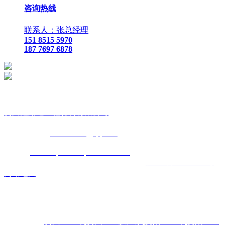
咨询热线
联系人：张总经理
151 8515 5970
187 7697 6878
贵
州鑫路通工程材料有限公司
联
系人：张总经理
手
机：
151 8515 5970
187 7697 6878
Q Q
：
825410732
（张总经
理）
邮
箱 ：
825410732@qq.com
网
址：
www.toptucsonapartments.com
地 址：贵阳市花溪区石
板镇金石五金机电城
D3-17
号
备案号码：
黔ICP备17011993号
网站地图
主营区域:贵州 贵阳 遵义 安顺 六盘水 毕节 都匀 凯里 铜仁 兴
义
热门搜索：
贵州土工布
,
贵州土工膜厂家
,
贵阳土工布
,
贵阳土工