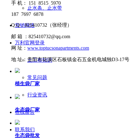
手
机：
151 8515 5970
止水条、止水带
187 7697 6878
Q Q
：
825410732
（张经理）
营销网络
邮
箱 ：
825410732@qq.com
万利官网登录
网
址：
www.toptucsonapartments.com
地
址：贵阳市花溪区石板镇金石五金机电城独D3-17号
土工布知识
常见问题
植生袋厂家
行业资讯
生态袋厂家
在线留言
联系我们
生态袋批发