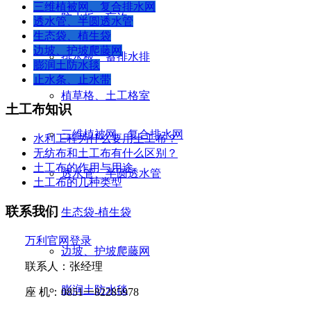
三维植被网、复合排水网
防水板、盲沟
透水管、半圆透水管
生态袋、植生袋
边坡、护坡爬藤网
排水板、蓄排水排
膨润土防水毯
止水条、止水带
植草格、土工格室
土工布知识
三维植被网、复合排水网
水利工程为什么要用土工布？
无纺布和土工布有什么区别？
土工布的作用与用途
透水管、半圆透水管
土工布的几种类型
联系我们
生态袋-植生袋
万利官网登录
边坡、护坡爬藤网
联系人：张经理
膨润土防水毯
座
机：
0851
一
82285978