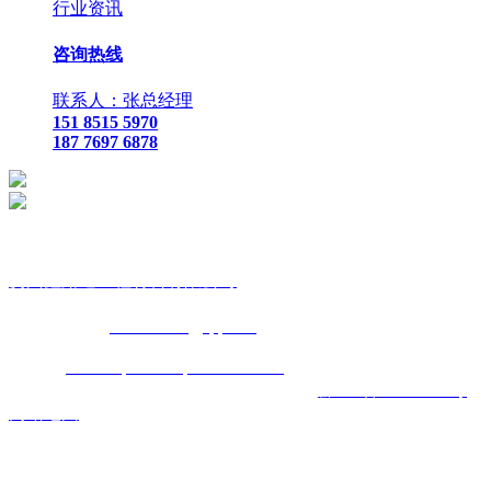
行业资讯
咨询热线
联系人：张总经理
151 8515 5970
187 7697 6878
贵
州鑫路通工程材料有限公司
联
系人：张总经理
手
机：
151 8515 5970
187 7697 6878
Q Q
：
825410732
（张总经
理）
邮
箱 ：
825410732@qq.com
网
址：
www.toptucsonapartments.com
地 址：贵阳市花溪区石
板镇金石五金机电城
D3-17
号
备案号码：
黔ICP备17011993号
网站地图
主营区域:贵州 贵阳 遵义 安顺 六盘水 毕节 都匀 凯里 铜仁 兴
义