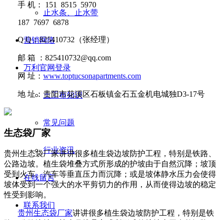
手
机：
151 8515 5970
止水条、止水带
187 7697 6878
Q Q
：
825410732
（张经理）
营销网络
邮
箱 ：
825410732@qq.com
万利官网登录
网
址：
www.toptucsonapartments.com
地
址：贵阳市花溪区石板镇金石五金机电城独D3-17号
土工布知识
常见问题
生态袋厂家
行业资讯
贵州生态袋厂家讲讲​很多植生袋边坡防护工程，特别是铁路、
公路边坡。植生袋堆叠方式所形成的护坡由于自然沉降；坡顶
受到火车、汽车等垂直压力而沉降；或是坡体静水压力会使得
在线留言
坡体受到一个强大的水平剪切力的作用，从而使得边坡的稳定
性受到影响。
联系我们
贵州生态袋厂家
讲讲
很多植生袋边坡防护工程，特别是铁