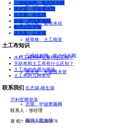
三维植被网、复合排水网
防水板、盲沟
透水管、半圆透水管
生态袋、植生袋
边坡、护坡爬藤网
排水板、蓄排水排
膨润土防水毯
止水条、止水带
植草格、土工格室
土工布知识
三维植被网、复合排水网
水利工程为什么要用土工布？
无纺布和土工布有什么区别？
土工布的作用与用途
透水管、半圆透水管
土工布的几种类型
联系我们
生态袋-植生袋
万利官网登录
边坡、护坡爬藤网
联系人：张经理
膨润土防水毯
座
机：
0851
一
82285978