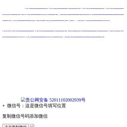
热门搜索：
贵州土工布
,
贵州土工膜厂家
,
贵阳土工布
,
贵阳土工
格栅厂家
,
遵义土工格栅厂家
,
安顺土工布公司
,
毕节土工布生产
厂家
,
贵州土工膜
,
铜仁复合土工膜
,
六盘水塑料土工格栅
贵阳复合土工布
,
贵阳土工膜厂家
,
凯里糙面土工膜直销
,
铜仁玻
纤土工格栅
,
贵州土工格栅厂家
,
安顺土工布生产厂家
版权声明：本网站所刊内容未经本网站及作者本人许可， 不
得下载、转载或建立镜像等，违者本网站将追究其法律责任。
本网站所用文字图片部分来源于公共网络或者素材网站
凡图文未署名者均为原始状况，但作者发现后可告知认领，我
们仍会及时署名或依照作者本人意愿处理，如未及时联系本
站，本网站不承担任何责任。
贵公网安备 52011102002939号
+
微信号：
这是微信号填写位置
复制微信号码添加微信