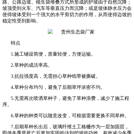
路、公路边坡。植生袋堆叠方式所形成的护坡由于自然沉降；
坡顶受到火
车、汽车等垂直压力而沉降；或是坡体静水压力会
使得坡体受到一个强大的水平剪切力的作用，从而使得边坡的
稳定性受到影响。
特点
1.
施工铺设简便，质量轻便，方便运输。
2.
草种的成活率高。
3.
抗拉强度高，无需担心草种纸带被撕破。
4.
草种分布均匀，避免了后期草坪浓密不均。
5.
无需再次喷洒草种子，避免了草种浪费，减少了施工程
序。
6.
草种的种类可以随意改变，可根据需要更换不同草种。
7.
后期草种长出后，玻璃纤维土工格栅作为一层加固层，
即使冬季草死亡后更加牢固的达到护坡的功效，有效减少冬季