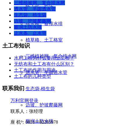
三维植被网、复合排水网
防水板、盲沟
透水管、半圆透水管
生态袋、植生袋
边坡、护坡爬藤网
排水板、蓄排水排
膨润土防水毯
止水条、止水带
植草格、土工格室
土工布知识
三维植被网、复合排水网
水利工程为什么要用土工布？
无纺布和土工布有什么区别？
土工布的作用与用途
透水管、半圆透水管
土工布的几种类型
联系我们
生态袋-植生袋
万利官网登录
边坡、护坡爬藤网
联系人：张经理
膨润土防水毯
座
机：
0851
一
82285978