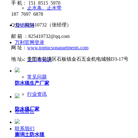
手
机：
151 8515 5970
止水条、止水带
187 7697 6878
Q Q
：
825410732
（张经理）
营销网络
邮
箱 ：
825410732@qq.com
万利官网登录
网
址：
www.toptucsonapartments.com
地
址：贵阳市花溪区石板镇金石五金机电城独D3-17号
土工布知识
常见问题
防水毯生产厂家
行业资讯
防水毯厂家
在线留言
联系我们
膨润土防水毯