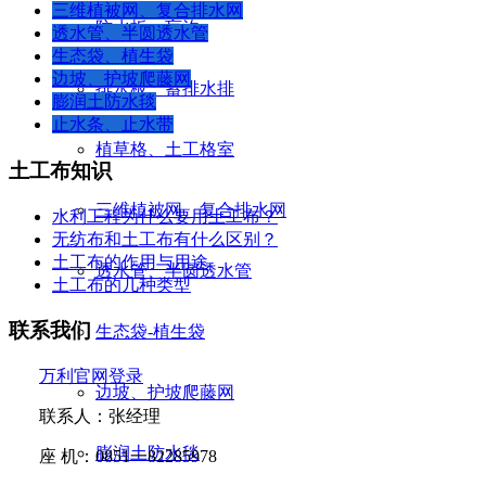
三维植被网、复合排水网
防水板、盲沟
透水管、半圆透水管
生态袋、植生袋
边坡、护坡爬藤网
排水板、蓄排水排
膨润土防水毯
止水条、止水带
植草格、土工格室
土工布知识
三维植被网、复合排水网
水利工程为什么要用土工布？
无纺布和土工布有什么区别？
土工布的作用与用途
透水管、半圆透水管
土工布的几种类型
联系我们
生态袋-植生袋
万利官网登录
边坡、护坡爬藤网
联系人：张经理
膨润土防水毯
座
机：
0851
一
82285978