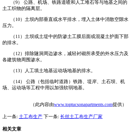
（
9
） 公路、机场、铁路道喳和人工堆石等与地基之间的
土工织物的隔离层。
（
10
）土坝内部垂直或水平排水，埋入土体中消散空隙水
压力。
（
11
）土坝或土堤中的防渗土工膜后面或混凝土护面下部
的排水。
（
12
）排除隧洞周边渗水，减轻衬砌所承受的外水压力及
各建筑物周围渗水。
（
13
）人工填土地基运动场地基的排水。
（
14
） 公路（包括临时道路）铁路、堤岸、土石坝、机
场、运动场等工程中用以加强软弱地基。
（此内容由
www.toptucsonapartments.com
提供）
上一条:
土工布生产
下一条:
长丝土工布生产厂家
相关文章