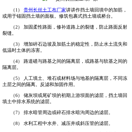
（
1
）
贵州长丝土工布厂家
讲讲
作挡土墙回填中的加筋，
或用于锚固挡土墙的面板。修筑包裹式挡土墙或桥台。
（
2
） 加固柔性路面，修补道路上的裂缝，防止路面反射
裂缝。
（
3
） 增加碎石边坡及加筋土的稳定性，防止水土流失和
低温时土体的冻害。
（
4
） 路道碴与路基之间的隔离层，或路基与软基之间的
隔离层。
（
5
） 人工填土、堆石或材料场与地基的隔离层，不同冻
土层之间的隔离。反滤和加固作用。
（
6
） 储灰坝或尾矿坝的初期上游坝面的滤层，挡土墙回
填土中排水系统的滤层。
（
7
） 排水暗管周边或碎石排水暗沟周边的滤层。
（
8
） 水利工程中水井、减压井或斜压管的滤层。