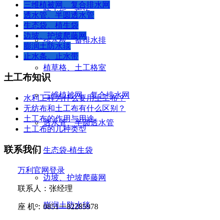
三维植被网、复合排水网
防水板、盲沟
透水管、半圆透水管
生态袋、植生袋
边坡、护坡爬藤网
排水板、蓄排水排
膨润土防水毯
止水条、止水带
植草格、土工格室
土工布知识
三维植被网、复合排水网
水利工程为什么要用土工布？
无纺布和土工布有什么区别？
土工布的作用与用途
透水管、半圆透水管
土工布的几种类型
联系我们
生态袋-植生袋
万利官网登录
边坡、护坡爬藤网
联系人：张经理
膨润土防水毯
座
机：
0851
一
82285978