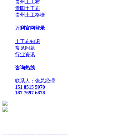
贵州土工布
贵阳土工布
贵州土工格栅
万利官网登录
土工布知识
常见问题
行业资讯
咨询热线
联系人：张总经理
151 8515 5970
187 7697 6878
贵
州鑫路通工程材料有限公司
联
系人：张总经理
手
机：
151 8515 5970
187 7697 6878
Q Q
：
825410732
（张总经