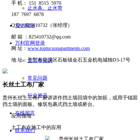
手
机：
151 8515 5970
止水条、止水带
187 7697 6878
Q Q
：
825410732
（张经理）
营销网络
邮
箱 ：
825410732@qq.com
万利官网登录
网
址：
www.toptucsonapartments.com
地
址：贵阳市花溪区石板镇金石五金机电城独D3-17号
土工布知识
常见问题
长丝土工布厂家
行业资讯
贵州长丝土工布厂家讲讲​作挡土墙回填中的加筋，或用于锚固
挡土墙的面板。修筑包裹式挡土墙或桥台。
在线留言
应用领域
土工布在施工中的应用
联系我们