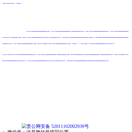
网站地图
主营区域:贵州 贵阳 遵义 安顺 六盘水 毕节 都匀 凯里 铜仁 兴
义
热门搜索：
贵州土工布
,
贵州土工膜厂家
,
贵阳土工布
,
贵阳土工
格栅厂家
,
遵义土工格栅厂家
,
安顺土工布公司
,
毕节土工布生产
厂家
,
贵州土工膜
,
铜仁复合土工膜
,
六盘水塑料土工格栅
贵阳复合土工布
,
贵阳土工膜厂家
,
凯里糙面土工膜直销
,
铜仁玻
纤土工格栅
,
贵州土工格栅厂家
,
安顺土工布生产厂家
版权声明：本网站所刊内容未经本网站及作者本人许可， 不
得下载、转载或建立镜像等，违者本网站将追究其法律责任。
本网站所用文字图片部分来源于公共网络或者素材网站
凡图文未署名者均为原始状况，但作者发现后可告知认领，我
们仍会及时署名或依照作者本人意愿处理，如未及时联系本
站，本网站不承担任何责任。
贵公网安备 52011102002939号