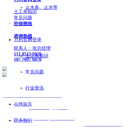
止水条、止水带
土工布知识
常见问题
营销网络
行业资讯
咨询热线
万利官网登录
联系人：张总经理
151 8515 5970
土工布知识
187 7697 6878
常见问题
行业资讯
贵
州鑫路通工程材料有限公司
联
系人：张总经理
手
机：
151 8515 5970
187 7697 6878
Q Q
：
825410732
（张总经
在线留言
理）
邮
箱 ：
825410732@qq.com
网
址：
www.toptucsonapartments.com
地 址：贵阳市花溪区石
联系我们
板镇金石五金机电城
D3-17
号
备案号码：
黔ICP备17011993号