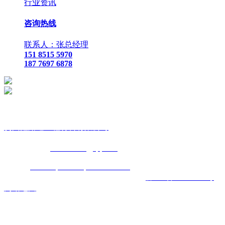
行业资讯
咨询热线
联系人：张总经理
151 8515 5970
187 7697 6878
贵
州鑫路通工程材料有限公司
联
系人：张总经理
手
机：
151 8515 5970
187 7697 6878
Q Q
：
825410732
（张总经
理）
邮
箱 ：
825410732@qq.com
网
址：
www.toptucsonapartments.com
地 址：贵阳市花溪区石
板镇金石五金机电城
D3-17
号
备案号码：
黔ICP备17011993号
网站地图
主营区域:贵州 贵阳 遵义 安顺 六盘水 毕节 都匀 凯里 铜仁 兴
义