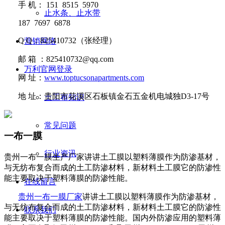
手
机：
151 8515 5970
止水条、止水带
187 7697 6878
Q Q
：
825410732
（张经理）
营销网络
邮
箱 ：
825410732@qq.com
万利官网登录
网
址：
www.toptucsonapartments.com
地
址：贵阳市花溪区石板镇金石五金机电城独D3-17号
土工布知识
常见问题
一布一膜
行业资讯
贵州一布一膜生产厂家讲讲​土工膜以塑料薄膜作为防渗基材，
与无纺布复合而成的土工防渗材料，新材料土工膜它的防渗性
能主要取决于塑料薄膜的防渗性能。
在线留言
贵州一布一膜厂家
讲讲
土工膜以塑料薄膜作为防渗基材，
与无纺布复合而成的土工防渗材料，新材料土工膜它的防渗性
联系我们
能主要取决于塑料
薄膜的防渗性能。国内外防渗应用的塑料薄