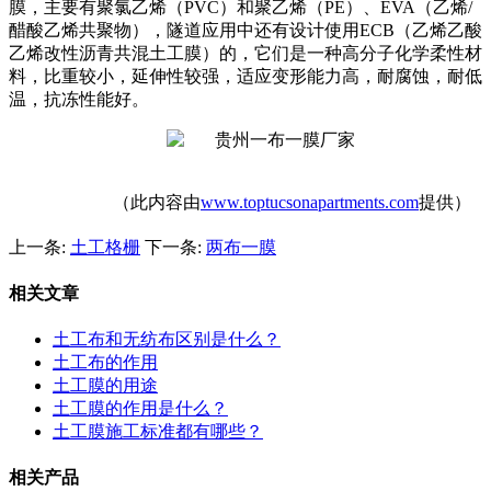
膜，主要有聚氯乙烯（
PVC
）和聚乙烯（
PE
）、
EVA
（乙烯
/
醋酸乙烯共聚物），隧道应用中还有设计使用
ECB
（乙烯乙酸
乙烯改性沥青共混土工膜）的，它们是一种高分子化学柔性材
料，比重较小，延伸性较强，适应变形能力高，耐腐蚀，耐低
温，抗冻性能好。
（此内容由
www.toptucsonapartments.com
提供）
上一条:
土工格栅
下一条:
两布一膜
相关文章
土工布和无纺布区别是什么？
土工布的作用
土工膜的用途
土工膜的作用是什么？
土工膜施工标准都有哪些？
相关产品