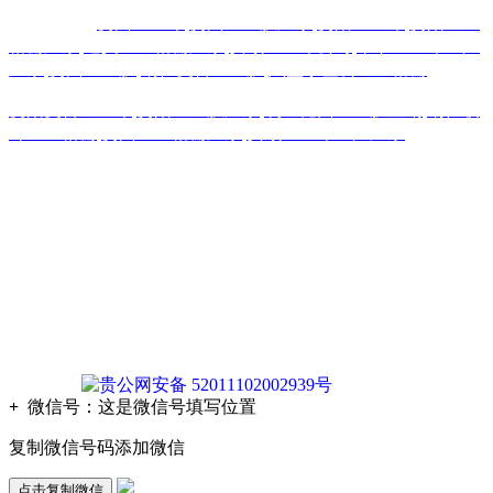
热门搜索：
贵州土工布
,
贵州土工膜厂家
,
贵阳土工布
,
贵阳土工
格栅厂家
,
遵义土工格栅厂家
,
安顺土工布公司
,
毕节土工布生产
厂家
,
贵州土工膜
,
铜仁复合土工膜
,
六盘水塑料土工格栅
贵阳复合土工布
,
贵阳土工膜厂家
,
凯里糙面土工膜直销
,
铜仁玻
纤土工格栅
,
贵州土工格栅厂家
,
安顺土工布生产厂家
版权声明：本网站所刊内容未经本网站及作者本人许可， 不
得下载、转载或建立镜像等，违者本网站将追究其法律责任。
本网站所用文字图片部分来源于公共网络或者素材网站
凡图文未署名者均为原始状况，但作者发现后可告知认领，我
们仍会及时署名或依照作者本人意愿处理，如未及时联系本
站，本网站不承担任何责任。
贵公网安备 52011102002939号
+
微信号：
这是微信号填写位置
复制微信号码添加微信
点击复制微信