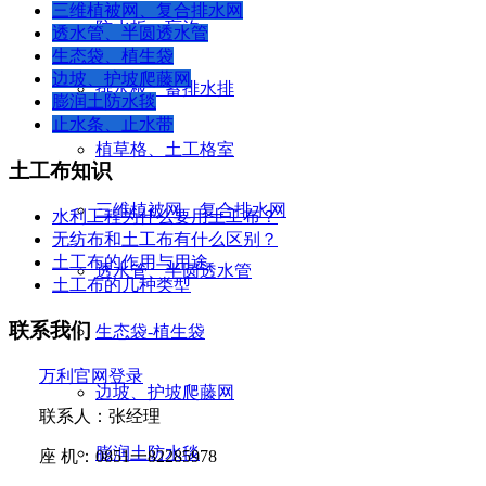
三维植被网、复合排水网
防水板、盲沟
透水管、半圆透水管
生态袋、植生袋
边坡、护坡爬藤网
排水板、蓄排水排
膨润土防水毯
止水条、止水带
植草格、土工格室
土工布知识
三维植被网、复合排水网
水利工程为什么要用土工布？
无纺布和土工布有什么区别？
土工布的作用与用途
透水管、半圆透水管
土工布的几种类型
联系我们
生态袋-植生袋
万利官网登录
边坡、护坡爬藤网
联系人：张经理
膨润土防水毯
座
机：
0851
一
82285978