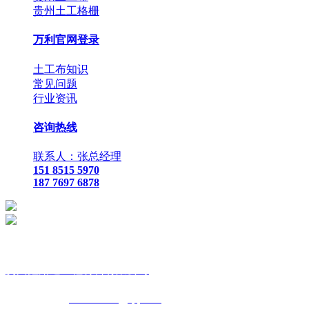
贵州土工格栅
万利官网登录
土工布知识
常见问题
行业资讯
咨询热线
联系人：张总经理
151 8515 5970
187 7697 6878
贵
州鑫路通工程材料有限公司
联
系人：张总经理
手
机：
151 8515 5970
187 7697 6878
Q Q
：
825410732
（张总经
理）
邮
箱 ：
825410732@qq.com