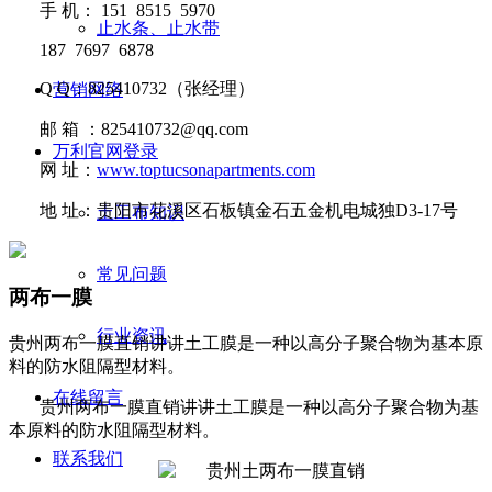
手
机：
151 8515 5970
止水条、止水带
187 7697 6878
Q Q
：
825410732
（张经理）
营销网络
邮
箱 ：
825410732@qq.com
万利官网登录
网
址：
www.toptucsonapartments.com
地
址：贵阳市花溪区石板镇金石五金机电城独D3-17号
土工布知识
常见问题
两布一膜
行业资讯
贵州两布一膜直销讲讲​土工膜是一种以高分子聚合物为基本原
料的防水阻隔型材料。
在线留言
贵州两布一膜直销讲讲
土工膜是一种以高分子聚合物为基
本原料的防水阻隔型材料。
联系我们