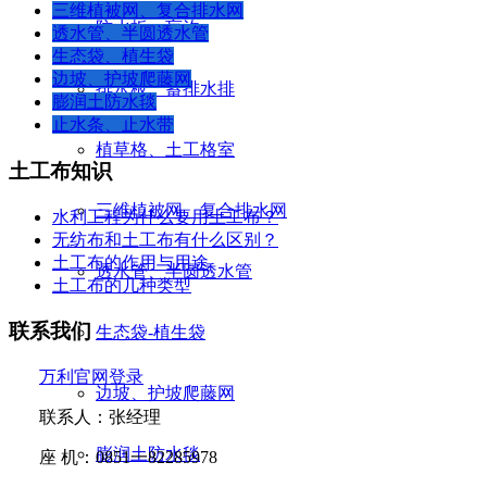
三维植被网、复合排水网
防水板、盲沟
透水管、半圆透水管
生态袋、植生袋
边坡、护坡爬藤网
排水板、蓄排水排
膨润土防水毯
止水条、止水带
植草格、土工格室
土工布知识
三维植被网、复合排水网
水利工程为什么要用土工布？
无纺布和土工布有什么区别？
土工布的作用与用途
透水管、半圆透水管
土工布的几种类型
联系我们
生态袋-植生袋
万利官网登录
边坡、护坡爬藤网
联系人：张经理
膨润土防水毯
座
机：
0851
一
82285978