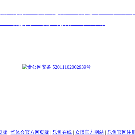
格栅厂家
,
遵义土工格栅厂家
,
安顺土工布公司
,
毕节土工布生产厂家
纤土工格栅
,
贵州土工格栅厂家
,
安顺土工布生产厂家
得下载、转载或建立镜像等，违者本网站将追究其法律责任。本网
们仍会及时署名或依照作者本人意愿处理，如未及时联系本站，
贵公网安备 52011102002939号
页版
|
华体会官方网页版
|
乐鱼在线
|
众博官方网站
|
乐鱼官网注