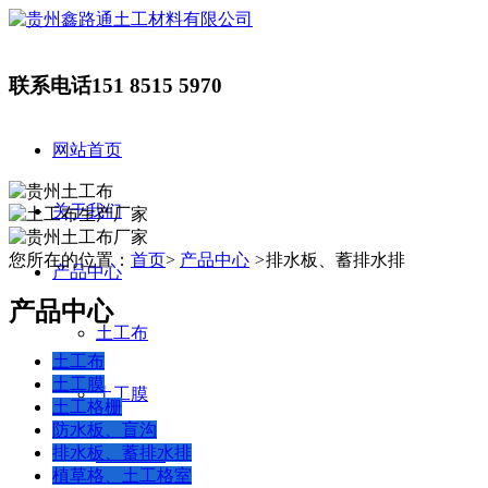
联系电话
151 8515 5970
网站首页
关于我们
您所在的位置：
首页
>
产品中心
>
排水板、蓄排水排
产品中心
产品中心
土工布
土工布
土工膜
土工膜
土工格栅
防水板、盲沟
排水板、蓄排水排
土工格栅
植草格、土工格室