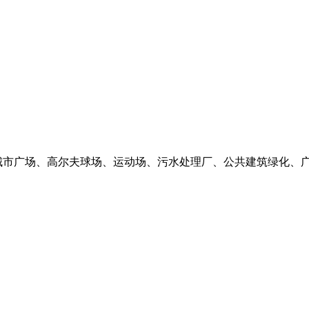
城市广场、高尔夫球场、运动场、污水处理厂、公共建筑绿化、