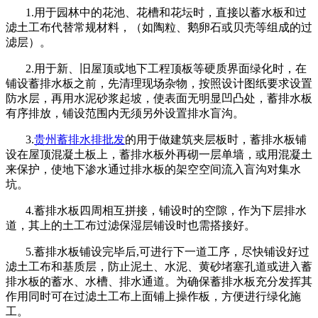
1.
用于园林中的花池、花槽和花坛时，直接以蓄水板和过
滤土工布代替常规材料，（如陶粒、鹅卵石或贝壳等组成的过
滤层）。
2.
用于新、旧屋顶或地下工程顶板等硬质界面绿化时，在
铺设蓄排水板之前，先清理现场杂物，按照设计图纸要求设置
防水层，再用水泥砂浆起坡，使表面无明显凹凸处，蓄排水板
有序排放，铺设范围内无须另外设置排水盲沟。
3.
贵州蓄排水排批发
的
用于做建筑夹层板时，蓄排水板铺
设在屋顶混凝土板上，蓄排水板外再砌一层单墙，或用混凝土
来保护，使地下
渗水通过排水板的架空空间流入盲沟对集水
坑。
4.
蓄排水板四周相互拼接，铺设时的空隙，作为下层排水
道，其上的土工布过滤保湿层铺设时也需搭接好。
5.
蓄排水板铺设完毕后
,
可进行下一道工序，尽快铺设好过
滤土工布和基质层，防止泥土、水泥、黄砂堵塞孔道或进入蓄
排水板的蓄水、水槽、排水通道。为确保蓄排水板充分发挥其
作用同时可在过滤土工布上面铺上操作板，方便进行绿化施
工。