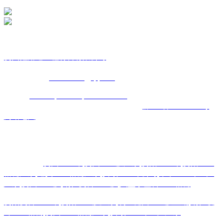
贵
州鑫路通工程材料有限公司
联
系人：张总经理
手
机：
151 8515 5970
187 7697 6878
Q Q
：
825410732
（张总经
理）
邮
箱 ：
825410732@qq.com
网
址：
www.toptucsonapartments.com
地 址：贵阳市花溪区石
板镇金石五金机电城
D3-17
号
备案号码：
黔ICP备17011993号
网站地图
主营区域:贵州 贵阳 遵义 安顺 六盘水 毕节 都匀 凯里 铜仁 兴
义
热门搜索：
贵州土工布
,
贵州土工膜厂家
,
贵阳土工布
,
贵阳土工
格栅厂家
,
遵义土工格栅厂家
,
安顺土工布公司
,
毕节土工布生产
厂家
,
贵州土工膜
,
铜仁复合土工膜
,
六盘水塑料土工格栅
贵阳复合土工布
,
贵阳土工膜厂家
,
凯里糙面土工膜直销
,
铜仁玻
纤土工格栅
,
贵州土工格栅厂家
,
安顺土工布生产厂家