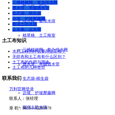
三维植被网、复合排水网
防水板、盲沟
透水管、半圆透水管
生态袋、植生袋
边坡、护坡爬藤网
排水板、蓄排水排
膨润土防水毯
止水条、止水带
植草格、土工格室
土工布知识
三维植被网、复合排水网
水利工程为什么要用土工布？
无纺布和土工布有什么区别？
土工布的作用与用途
透水管、半圆透水管
土工布的几种类型
联系我们
生态袋-植生袋
万利官网登录
边坡、护坡爬藤网
联系人：张经理
膨润土防水毯
座
机：
0851
一
82285978