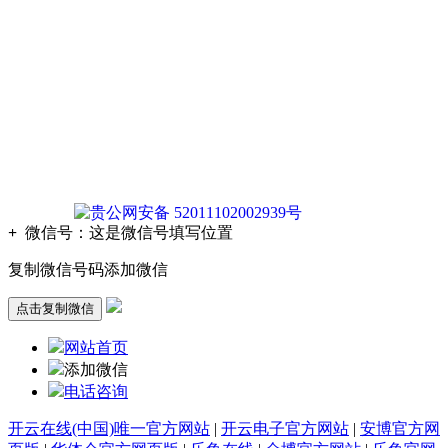
版权声明：本网站所刊内容未经本网站及作者本人许可， 不
得下载、转载或建立镜像等，违者本网站将追究其法律责任。
本网站所用文字图片部分来源于公共网络或者素材网站
凡图文未署名者均为原始状况，但作者发现后可告知认领，我
们仍会及时署名或依照作者本人意愿处理，如未及时联系本
站，本网站不承担任何责任。
贵公网安备 52011102002939号
+
微信号：
这是微信号填写位置
复制微信号码添加微信
点击复制微信
网站首页
添加微信
电话咨询
开云在线(中国)唯一官方网站
|
开云电子官方网站
|
安博官方网