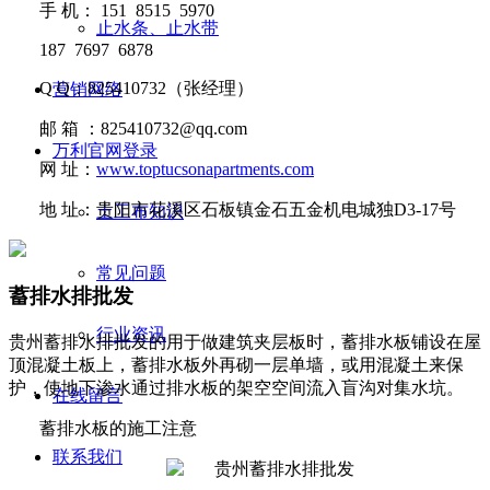
手
机：
151 8515 5970
止水条、止水带
187 7697 6878
Q Q
：
825410732
（张经理）
营销网络
邮
箱 ：
825410732@qq.com
万利官网登录
网
址：
www.toptucsonapartments.com
地
址：贵阳市花溪区石板镇金石五金机电城独D3-17号
土工布知识
常见问题
蓄排水排批发
行业资讯
贵州蓄排水排批发的​用于做建筑夹层板时，蓄排水板铺设在屋
顶混凝土板上，蓄排水板外再砌一层单墙，或用混凝土来保
护，使地下渗水通过排水板的架空空间流入盲沟对集水坑。
在线留言
蓄排水板
的
施工注意
联系我们